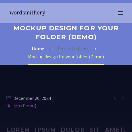
MOCKUP DESIGN FOR YOUR
FOLDER (DEMO)
Home
Portfolio Item
Mockup design for your folder (Demo)


December 20, 2024
Design (Demo)
LOREM IPSUM DOLOR SIT AMET,